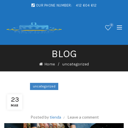
OUR PHONE NUMBER:
412 604 612
0
BLOG
Home
uncategorized
uncategorized
PiperSpin – Tavs Uzticamais
23
Līdzgaitnieks Derību Sfērā
MAR
Posted by
tienda
Leave a comment