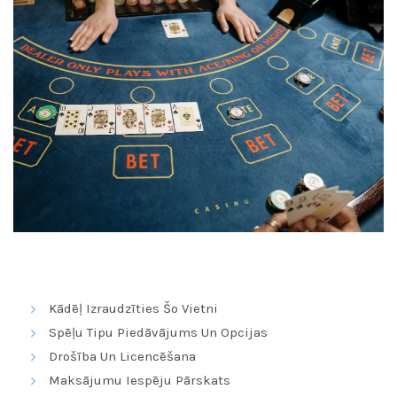
Satura sadalījums
Kādēļ Izraudzīties Šo Vietni
Spēļu Tipu Piedāvājums Un Opcijas
Drošība Un Licencēšana
Maksājumu Iespēju Pārskats