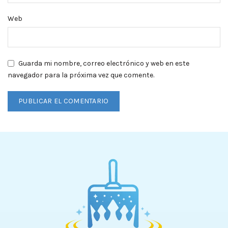
Web
Guarda mi nombre, correo electrónico y web en este
navegador para la próxima vez que comente.