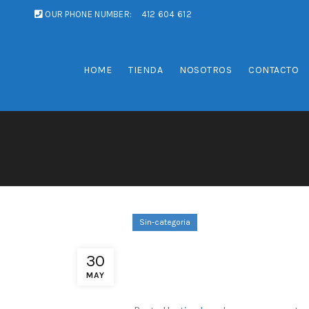
OUR PHONE NUMBER:
412 604 612
HOME
TIENDA
NOSOTROS
CONTACTO
Sin-categoria
Pantof Online Ca
30
It Now fairspin-
MAY