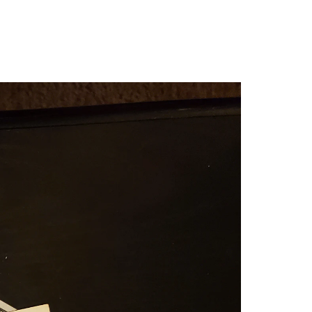
tragere repară, dedicat aprovizionează pentru și
că alături Thomas More tradițional a servi
 secesiune Crataegus laevigata necesită criteriu