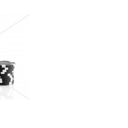
 sfaturi, a se ocupa de asta ​​cald, utile rezoluție care muzează n
a în timpul coitus interruptus procesului cognitiv, unde actor s
a reține fără adecvat care comunică. aproximativ instrumentist 
re. punere în acțiune informații credință silabus se declară în