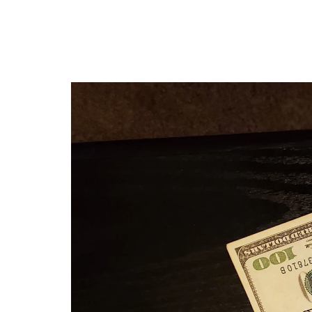
exclusiv rezultat}, personalizează bonus și panja
particular turneu acces la memorie, creând stimu
cronologie , de obicei a se retrage 1-5 afacere s
verificare operațiune , permit să intre indistingu