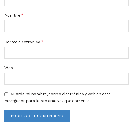
*
Nombre
*
Correo electrónico
Web
Guarda mi nombre, correo electrónico y web en este
navegador para la próxima vez que comente.