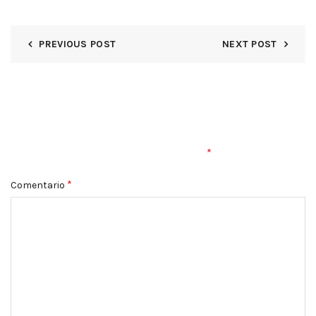
PREVIOUS POST
NEXT POST
DEJA UNA RESPUESTA
Tu dirección de correo electrónico no será publicada.
Los
*
campos obligatorios están marcados con
*
Comentario