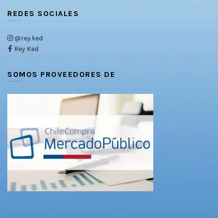
REDES SOCIALES
@rey.ked
Rey Ked
SOMOS PROVEEDORES DE