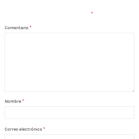
Tu dirección de correo electrónico no será publicada.
Los
*
campos obligatorios están marcados con
*
Comentario
*
Nombre
*
Correo electrónico