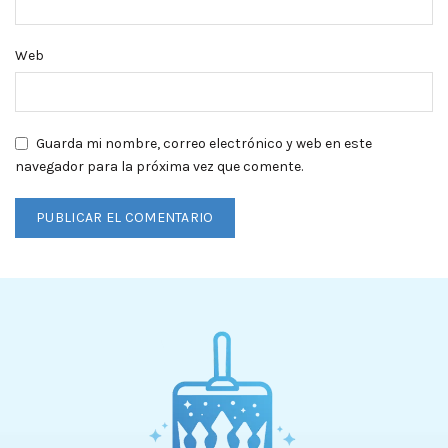
Web
Guarda mi nombre, correo electrónico y web en este
navegador para la próxima vez que comente.