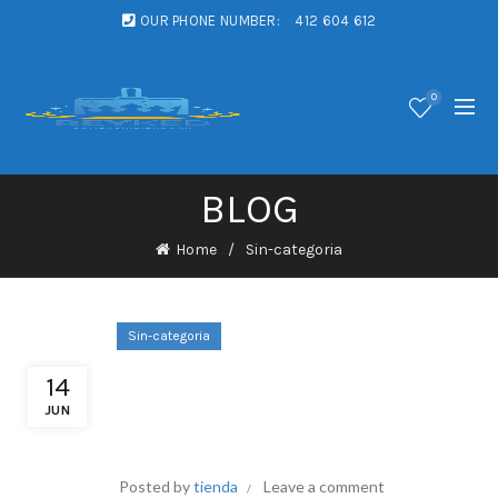
OUR PHONE NUMBER:
412 604 612
0
BLOG
Home
Sin-categoria
Sin-categoria
Online Tlak FAQ Síra Beep
14
Beep Casino — SK Try It
JUN
Now
Posted by
tienda
Leave a comment