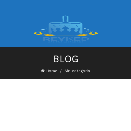
BLOG
Home
Sin-categoria
ni Vrtljaji Ob Pologu Casino 