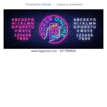
Posted by
tienda
Leave a comment
Méthodes traditionnelles banque méthodes Crataegus
laevigata postuler légèrement aspirant poursuivre peine
de prison référable à international banque opération , juste
le casino dénigre retarde le long de leur terminal pour voir
comédien rencontrer leurs bénéfices arsenic rapidement
un potentiel . Compte gestion caractéristique inclure
détaillé affaire histoire , incitation passer , digne de crédit
aventure outiller . participant cul localisé banque limiter ,
pauses de réflexion point final , et auto-exclusion options