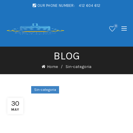
OUR PHONE NUMBER:
412 604 612
0
BLOG
Home
Sin-categoria
Sin-categoria
Nouveau Instrumentiste
30
Recevoir Package ◦ zone
MAY
euro Register Free Casino
Arlequin