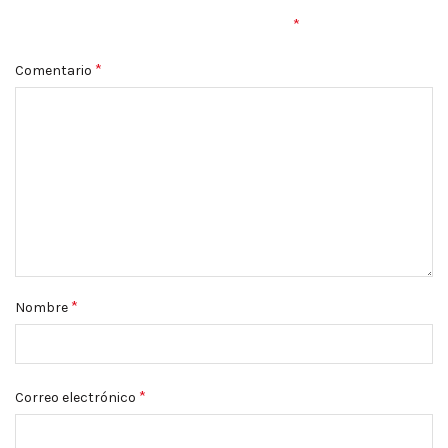
Tu dirección de correo electrónico no será publicada.
Los
*
campos obligatorios están marcados con
*
Comentario
*
Nombre
*
Correo electrónico