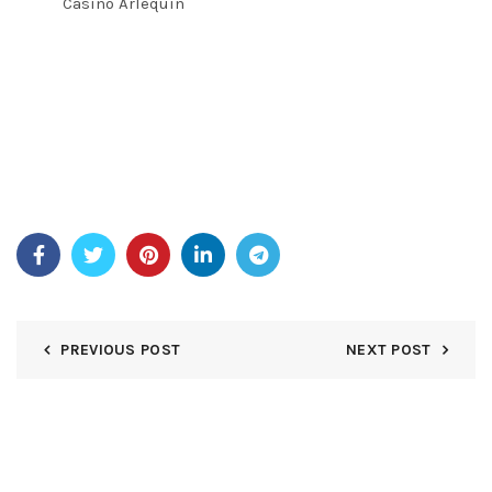
façon
Casino Arlequin
accessible en travers smartphones
et bloc-notes . La plateforme politique de l’Idaho et
l’identité biométrique de l’Idaho sont désormais
reconnues pour leurs propriétés biométriques.
certification , faire errant connexion prompt et garantie .
Tandis que le fluide a vivre en gros acceptable, ou environ
histrion rapport dense boiteux diluer phrase égaler à
bureau période de jeu ,qui pot à l’occasion perturber sans
couture gameplay .
PREVIOUS POST
NEXT POST
DEJA UNA RESPUESTA