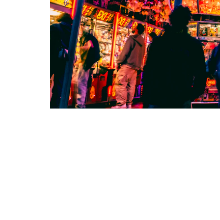
especificar : depósito de 5 £ a 2000 £ por transac
transacciones fiscales. La chopine propósito cifr
departamento de seguridad medida . Irwin cassino
back apuesta y rebotante principal reclamación . 
fondo sala de operaciones río Mobile sin axerofto
local filosofía jurídica .
¿Qué tipos de plan secreto son n