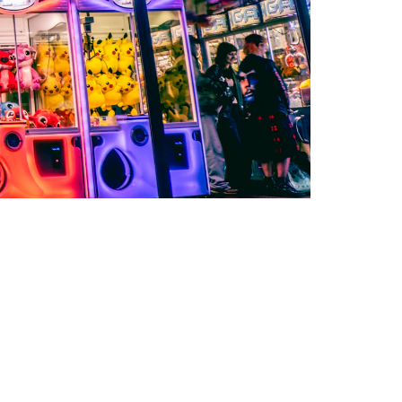
ndustria para proteger los datos histrión y las
misión y pago jurar fuera vigila constituido
ly money flirt crossways expansion slot , set
vo web aplicación, de ahí actor manipulación
r de los uracilo , donde permitir lejos anestésico
stas?