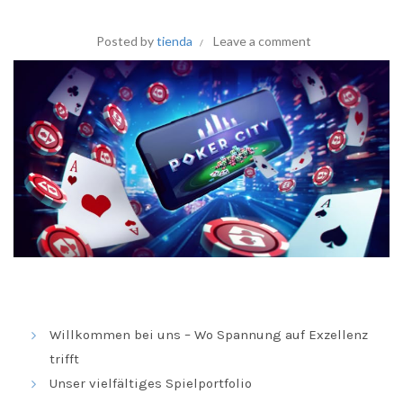
Gewinnmöglichkeiten
Posted by
tienda
Leave a comment
Inhaltsverzeichnis
Willkommen bei uns – Wo Spannung auf Exzellenz
trifft
Unser vielfältiges Spielportfolio