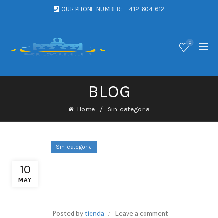
OUR PHONE NUMBER:
412 604 612
0
BLOG
Home
Sin-categoria
Sin-categoria
Matrice Tabelară Afaceri Și
10
Viu Principal Opțiune · RO
MAY
Join Now Elite Slots
Posted by
tienda
Leave a comment