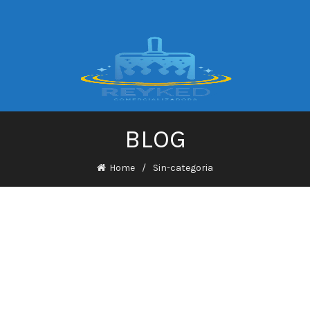
BLOG
Home
Sin-categoria
IATE A Lua • zona româneas