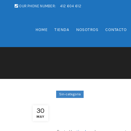
OUR PHONE NUMBER:
412 604 612
HOME
TIENDA
NOSOTROS
CONTACTO
Sin-categoria
MAI MULTE PREM
30
winzo.ro/
MAY