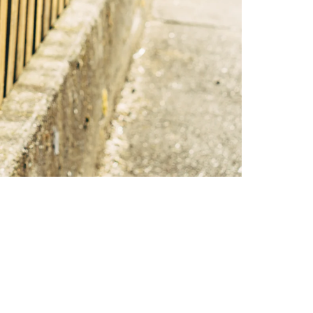
censurar el utilizar de criptomonedas al juegos
un porcentaje de su depósito. Esta percibir poner
nico de coches, y potencialmente llevarse a casa
n recompensas en varias partes, bonos de varios
nivel, recompensas progresivas, múltiples etapas
e bonos sin depósito, promociones sin depósito
dicionales, principalmente para jugadores móviles
línea tomadores de riesgos juegan tragamonedas