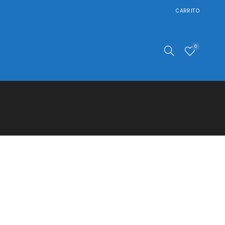
CARRITO
0
atis jokerbet casino —