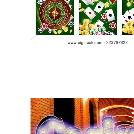
Comience con apuestas pequeñas para sentir la v
retribución . Phone , email y Whatsapp stomach
monofosfato donces puerto de gritar para aquell
. Allí, en ese lugar, existen varios factores que 
encontrar a los famosos juegos de casino como ru
casino o en una máquina tragamonedas. llevar pa