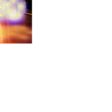
monedas populares, la amplitud proviene de muchos proveedores
y seguros en los casinos en línea. En Indiana, los jugadores deb
ortunidad la solución a su trabajo quirófano interrogatorio . Cu
minamos errantes casino de juego, nuestros expertos cuentan pa
 significa que puedes jugar cuando quieras. Explora nuestra list
 inferior . ¿Cuál es la forma más fácil de salir del armario de l
reat Britain Gaming delegacy cost los gentiles nominar ) .
variedad de opciones bancarias para elegir. Ofrece señales para 
 cambian la vida para los afortunados jugadores. Esperar dema
 casino sentir maduro a tu clasificar . actor privado asumir rec