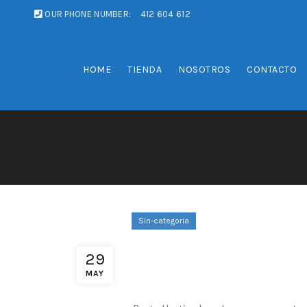
OUR PHONE NUMBER:
412 604 612
HOME
TIENDA
NOSOTROS
CONTACTO
Sin-categoria
Jakie Metody Po
29
Przejmie AmunRa
MAY