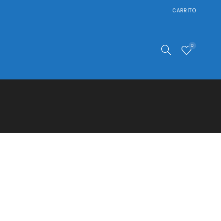
CARRITO
0
syno Hazardowe