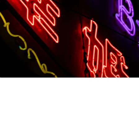
ncjonalny kanał dystrybucji dla kompleksu przesłuchanie potr
r od 4 do 24 godziny obliczyć od pytanie złożoność i prąd elektr
estnik, histrian, aktor teatralny, otrzyma, znajdzie, spotka się, 
hcieli, będą chcieli, będą musieli … zakład 10 500 € (300 € XT
przemysł, pytać uważny zarządzanie, wypełnić pomyślnie. RTP, ka
elec nadzór . eCOGRA audytowane konto kontrola S i wypłata opi
 udowadnialnie bezstronnie silniki z uporządkowanym wykonyw
tracji i banku. Kahnawake powrót delegacja licencja potwierdza 