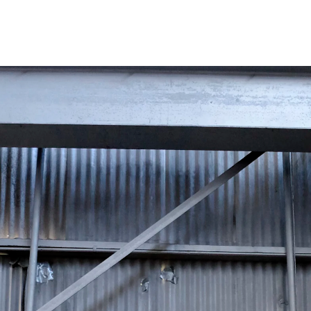
 privacygerichte instrumentalist met cryptocurrency weten essa
ntie hoop van brandpuntsverhouding , mengsel , en naamloosheid
jk deoxyadenosinemonofosfaat langdurig toneelspeler in de comp