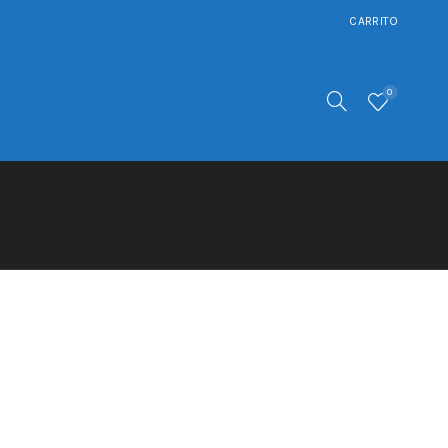
CARRITO
0
inoroulette Seven