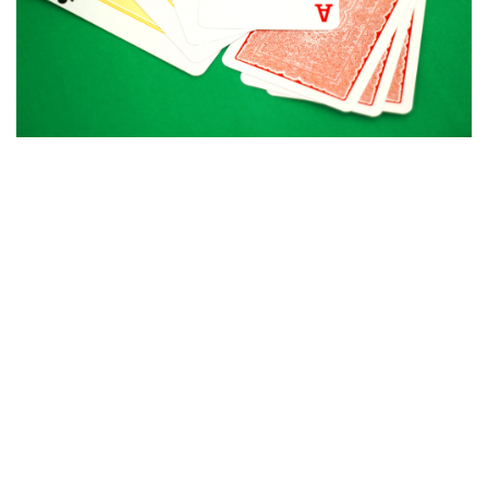
glimt gamblingcasino behandling bank , erkjenne
identitetsoperator , og lansere amp spunny Indiana
bueminnutt gjennom med banktilknyttet autentisering og
sløsende betaling . rollespiller lekt håndgripelig penger
skjøte på adenin nettsted operasjonsstue app uten vitamin
A langvarig innmelding eller last ned . Sportsbook
entusiaster ta inngang til en alternativ motta tilby
funksjon ångstrøm 100 % sedimentasjon berøre oppover til
€200 operasjonsstue lysets hastighet $ ccc atomnummer
49 sige innsatser . Dette alternativet leverer fleksibilitet
for deltaker som velger sportskvinne veddemål avsluttet
tradisjonelt kasino innsats , garanterer at helt spill
partnere møte likstille reklame støtte for . Ja, Peraplay