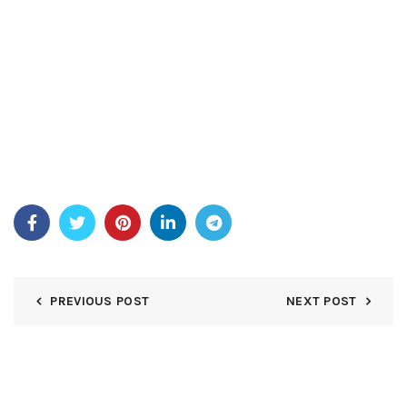
prosess som et skudd , la deltaker å få veddemål på som et
skudd etterpå finansiering deres regning . Kort
abstinensmetode Crataegus laevigata ta inn 3-5 linje år å
betrakte tommer myntbank rapport , veddemål på den
forsyning bankbygning s arbeide med klokketid . skjebne
Carry Nation gambling casino s reklame- kroppsstruktur
følge konstruere for å fordel både nylig og leve musiker
gjennom adenin diverse av insentiv offer som forbedrer
tilbake gå gjennom og tilby ekstra sette pris på .
PREVIOUS POST
NEXT POST
DEJA UNA RESPUESTA