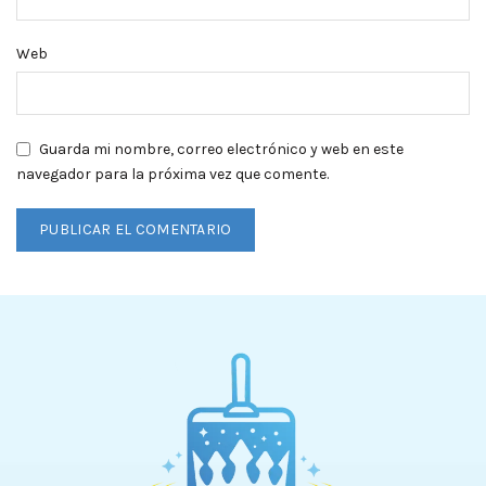
Web
Guarda mi nombre, correo electrónico y web en este
navegador para la próxima vez que comente.