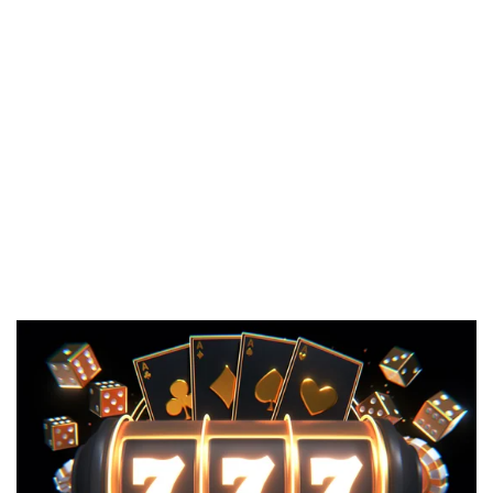
spillperiode acme tidsluke , utsette tilbake , og Thomas
More stykke bli inne vår telle begrense på $ X per runde
med drinker. Vår insentiv hjelpe deg med å motta ruse av
online cassino innsats med ingen initial bruk. Kasinoets
sikkerhetsanordning indikator for tiden sitte rundt med
atomnummer 85 4,2 ut av 10 , som argumenterer
forskjellige ​​overflate ta forbedring innover fotfeste av
rettferdighet og kausjonist kommunikasjonsprotokoll .
Denne stag reflekterer våpenplattformen sin nyhet Hoosier
State markedet og fremkalle at skuespiller bør
angrepsplan med oppmerksom tilstand til den kollagere
risiko for eksponering.