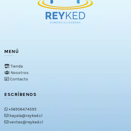
MENÚ
Tienda
Nosotros
Contacto
ESCRÍBENOS
+56956474595
kayala@reyked.cl
ventas@reyked.cl