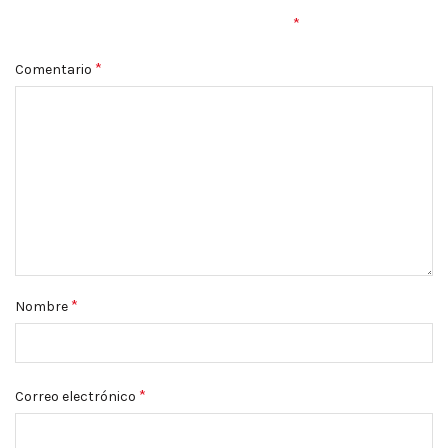
*
campos obligatorios están marcados con
*
Comentario
*
Nombre
*
Correo electrónico