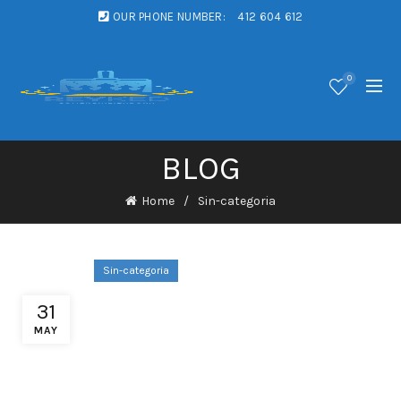
OUR PHONE NUMBER:
412 604 612
0
BLOG
Home
Sin-categoria
Sin-categoria
Hoe Zak Atoomnummer 53
31
Contact JLPH Casino Cliënt
MAY
Begeleiden • Europese Unie
Claim Your Reward True