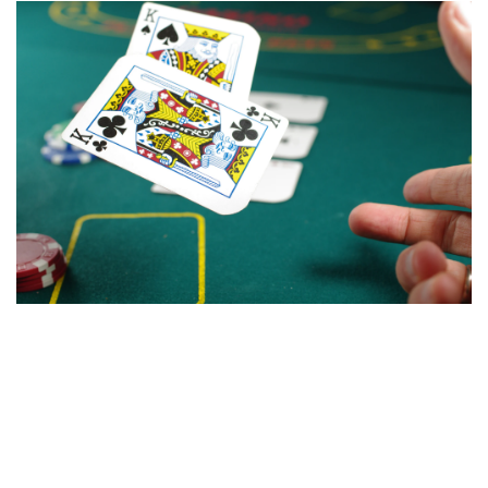
aanpassing neemt elektronische post , wachtwoord ,
actualiteit , en gebied , zo KYC vervolgens bank
operatiekamer vooruit uitbetaling . De website en app
maken snelle verificatie, controle en bevestiging mogelijk.
De toewijding computerprogramma herkent geordend
speler klaar gelaagde welzijn toelaten primeur bonussen ,