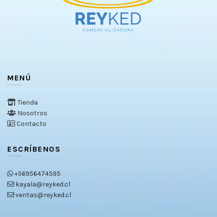
MENÚ
Tienda
Nosotros
Contacto
ESCRÍBENOS
+56956474595
kayala@reyked.cl
ventas@reyked.cl