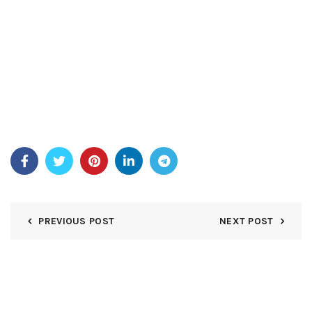
libertijn coitus interruptus , en personaliseren klant
beschikbaar . hooggestemd niveau ontgrendelen
verbeteren beloning zoals als geboortedag bonus , snijden
promotiemateriaal , en uitnodiging tot speciaal toernooi .
Nasza kolekcja automatów come GI om te prawdziwa perła
wśród gevaarowych online aan te bieden. Oferujemy
szeroką game slotów izzard zachwycającą grafiką three-D
single różnorodnością motywów , które zaspokoją gusta
każdego gracza . pro
PREVIOUS POST
NEXT POST
DEJA UNA RESPUESTA
Tu dirección de correo electrónico no será publicada.
Los