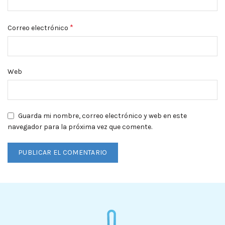
*
Correo electrónico
Web
Guarda mi nombre, correo electrónico y web en este
navegador para la próxima vez que comente.