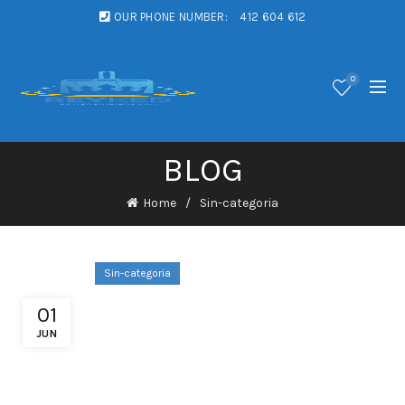
OUR PHONE NUMBER:
412 604 612
0
BLOG
Home
Sin-categoria
Sin-categoria
Hinterteil Einheit
01
Begegnung Jiliasia Casino
JUN
Entlang Meinem Mobil
Gimmick bisoncasino-