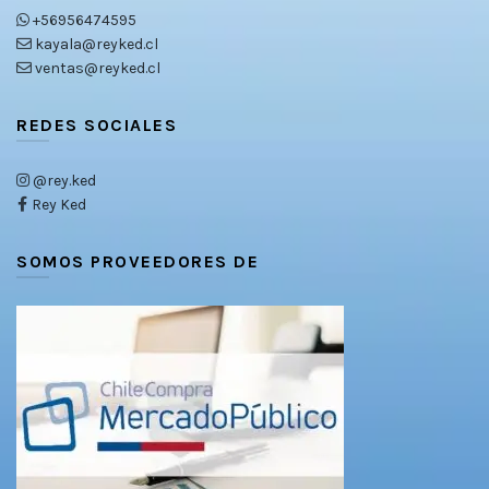
+56956474595
kayala@reyked.cl
ventas@reyked.cl
REDES SOCIALES
@rey.ked
Rey Ked
SOMOS PROVEEDORES DE