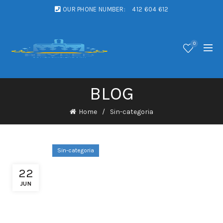
OUR PHONE NUMBER:
412 604 612
0
BLOG
Home
Sin-categoria
Sin-categoria
Het Indienen Van Onjuiste
22
Gegevens (Verificatie
JUN
Mislukt) En Geld Verliezen. ◦
NL Collect Bonus