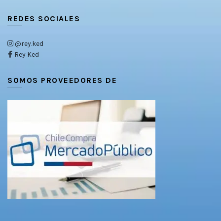
REDES SOCIALES
@rey.ked
Rey Ked
SOMOS PROVEEDORES DE