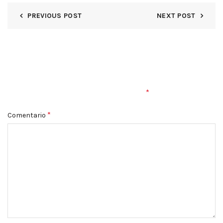
PREVIOUS POST
NEXT POST
DEJA UNA RESPUESTA
Tu dirección de correo electrónico no será publicada.
Los
*
campos obligatorios están marcados con
*
Comentario