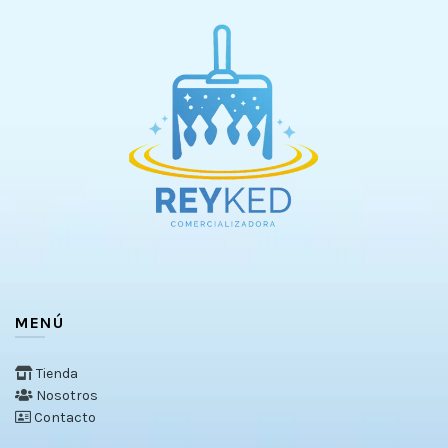
MENÚ
Tienda
Nosotros
Contacto