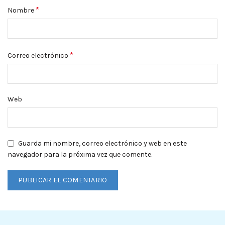
*
Nombre
*
Correo electrónico
Web
Guarda mi nombre, correo electrónico y web en este
navegador para la próxima vez que comente.