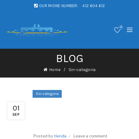
OUR PHONE NUMBER:
412 604 612
0
BLOG
Home
Sin-categoria
Sin-categoria
Guide complet du casino en
01
ligne – Tout ce que vous
SEP
devez savoir
Posted by
tienda
Leave a comment