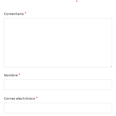
*
campos obligatorios están marcados con
*
Comentario
*
Nombre
*
Correo electrónico