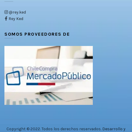
@rey.ked
Rey Ked
SOMOS PROVEEDORES DE
Copyright ©️ 2022. Todos los derechos reservados.
Desarrollo y