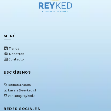
MENÚ
Tienda
Nosotros
Contacto
ESCRÍBENOS
+56956474595
kayala@reyked.cl
ventas@reyked.cl
REDES SOCIALES