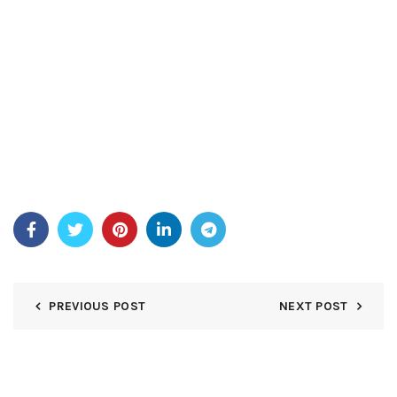
En appliquant concrètement chacune de ces bonnes
pratiques présentées ici vous maximiserez vos chances
non seulementde gagner mais surtoutde jouer
intelligemment ­ maîtrisant budget et temps consacrés au
plaisir ludique.​ Vous avez désormais tous les outils
nécessaires pour choisir judicieusement parmi
le meilleur
nouveau casino online
, profiter pleinement delle nouveautés
annoncées pour 2026, tout cela guidé parallèlement aux
conseils impartiaux fournis constammentpar
BasketNews
Net
. Bon jeu responsable !
PREVIOUS POST
NEXT POST
DEJA UNA RESPUESTA