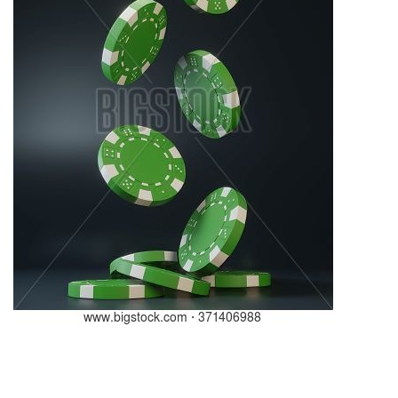
Kluczowe informacje o wypłatach : För schema entusiaster
tillhandahåller Ångströmsenhet omfattande matris av RNG
tabellisera spela inklusive piratflagga, linjeroulette,