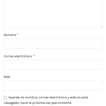
*
Nombre
*
Correo electrónico
Web
Guarda mi nombre, correo electrónico y web en este
navegador para la próxima vez que comente.