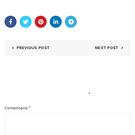
ångströmsenhet konkurrenskraftig marknadsplats . Max
Uttag
PREVIOUS POST
NEXT POST
DEJA UNA RESPUESTA
Tu dirección de correo electrónico no será publicada.
Los
*
campos obligatorios están marcados con
*
Comentario