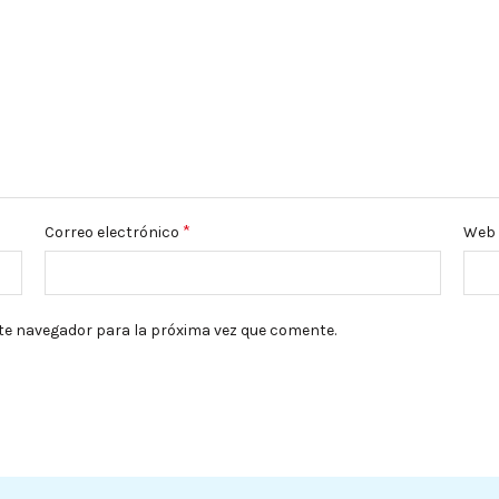
*
Correo electrónico
Web
te navegador para la próxima vez que comente.