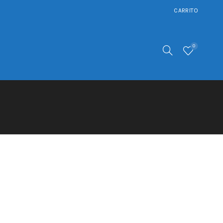
CARRITO
0