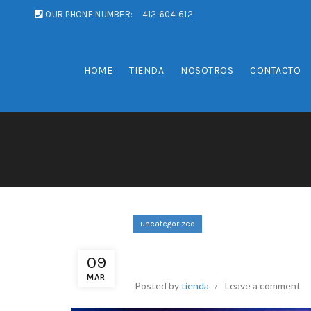
OUR PHONE NUMBER:
412 604 612
HOME
TIENDA
NOSOTROS
CONTACTO
uncategorized
Esplora il Mondo
09
MAR
Posted by
tienda
Leave a comment