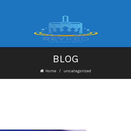
BLOG
Home
uncategorized
 del Gaming Online con