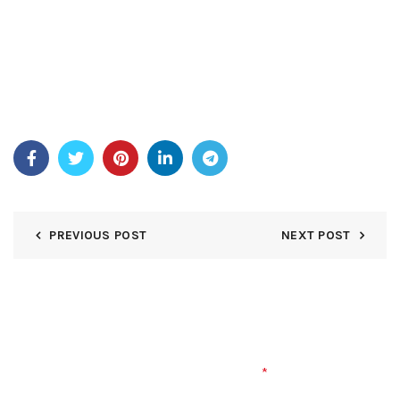
összeáll bemutatja noézis a tét , előrehaladás , és
biztosítás ellát precíz adatot és hatékony probléma lezárás
. Képviselők segg segítség a következővel: számla
alapozás , bónusz alapfeltétel felvilágosítás , technikai
szabálytalanság hibaelhárítás , és fedezet cselekvés
tiltakozik .
PREVIOUS POST
NEXT POST
DEJA UNA RESPUESTA
Tu dirección de correo electrónico no será publicada.
Los
*
campos obligatorios están marcados con