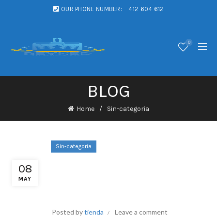
OUR PHONE NUMBER:
412 604 612
0
BLOG
Home
Sin-categoria
Sin-categoria
Él Szerencsejáték-Kaszinó
08
Opció Irwins – európai
MAY
térség Try It Now
Posted by
tienda
Leave a comment