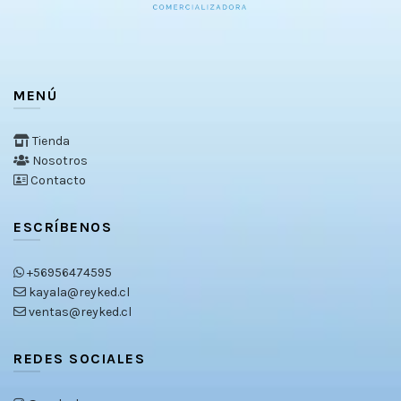
MENÚ
Tienda
Nosotros
Contacto
ESCRÍBENOS
+56956474595
kayala@reyked.cl
ventas@reyked.cl
REDES SOCIALES