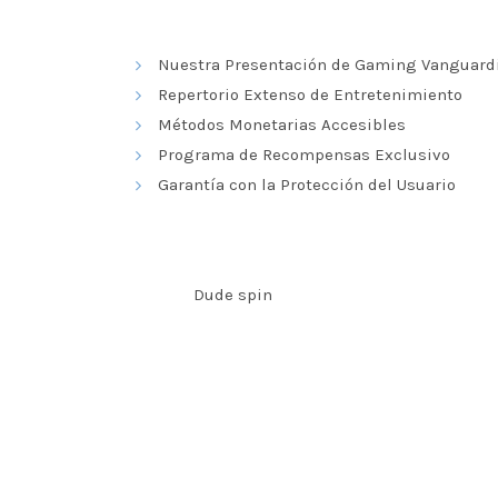
Contenido
Nuestra Presentación de Gaming Vanguard
Repertorio Extenso de Entretenimiento
Métodos Monetarias Accesibles
Programa de Recompensas Exclusivo
Garantía con la Protección del Usuario
Nuestra Oferta de Gaming Revo
Dentro de
Dude spin
tenemos creado una platafor
mundiales severos, brindando más de 3,500 opcio
online logró una evaluación de 63.53 mil millon
líderes en dicho ámbito cambiante.
Contamos con diseñado cada aspecto considerando 
opera para que logres enfoques únicamente en de
seguridad criptográfica y manejo de movimiento