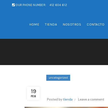
OUR PHONE NUMBER:
412 604 612
HOME
TIENDA
NOSOTROS
CONTACTO
uncategorized
Dudespin: El Des
19
FEB
Posted by
tienda
Leave a comment