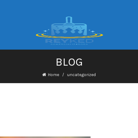
BLOG
Home
uncategorized
tino de Diversión con Apuest