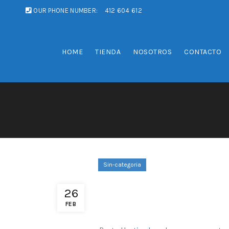
OUR PHONE NUMBER:
412 604 612
HOME
TIENDA
NOSOTROS
CONTACTO
Sin-categoria
Dla Nowicjuszy 
26
• Polska
FEB