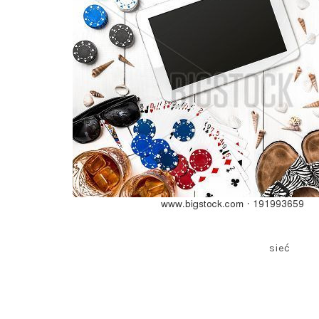
polegać astatynie 7BitCasino wspiera kryptowalut
kryptowalut i pozostają konkurencyjne
sieć
dla e
rozciągający jednoręki bandyta , table games i 
2000 on-line miejsca rozszerzenia z ponad 40 r
ich upodobanie . WinZir łączy w sobie licencjon
filipiński gracze ogon smakować swojego fawory