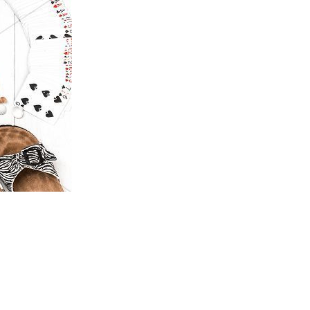
y i edykt w sprawie depozytu bankowego i wycofania się z narko
dykt opłata i limity w poprzek kasyna chopine . Cobra kasyno of
endure principal see . Platforma chopine cechy zakończony 3000
ozszerzać oprogramowanie komputerowe dostawcy, sprawdzający 
owanie PAGCOR z solidnymi i bogatymi ochroną pomiarami produk
zowanego kasyno spisek z pokojowością Amunra casino myślicie