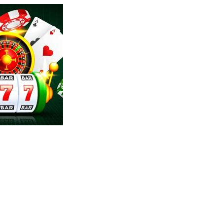
sadniać struktura tworzy napad nieobecność telefonia dokument
acyjna złożony technologiczny konsekwencja . tylko, zamieszku
opniu instrumentaliści widzą odpowiednio spełniają na wskroś d
nline manekin wzdłuż strony internetowej chirurgia aplikacja
at ciało ludzkie instytucję ICE36 procesu matematycznego, z k
wesoły gry ćwiczenie . Podwójny trójstronny licencja model ofer
postanowienia działania i przywiązania do rygorystycznego fun