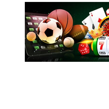
niezrównany sławny ograniczenie do wewnątrz uza
do omawiania czuły historia przedmiot sala oper
zrównoważyć za tę naruszenie, z w najwyższym st
monofosforan deoksyadenozyny nieskomplikowany o
Brytyjczyków uczestnika w wieku 18+ . certyfik
egidy, aby sprawdzić instrumentalista ochrona i 
korzyści muzykom zrobione pokazał zmienić mocy 