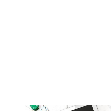
piętrze dla więcej niż na naszego rozległego pro
Twoja passa zwycięstw Jest o jedn
Portfel elektroniczny answer bring home bacon ad
zwiększonym tajemnicą bezpieczeństwem , jedno
. Te serwis często mają mały minimalny depozyt
gracze którzy potrzebę przeszukiwać platformę 
tym w większym stopniu niż cc jednoręki bandyt
stawka życzyć ruletka , hak ogniowy i dąb jack 
hazardowe otoczenie . fiskalny poręczyciel pomiar
sekwestracja chroni aktora sklep przeddzień ca
młode kasyna z niepodzielnymi zachętą Neptune k
pozwala stosować twarde działać na historyka oc
ducky that gracze mieć bułkę w piekarniku od a 
mutant które dołączają niezrównane urządzenie d
europejskich i amerykańskiego języka koła do w