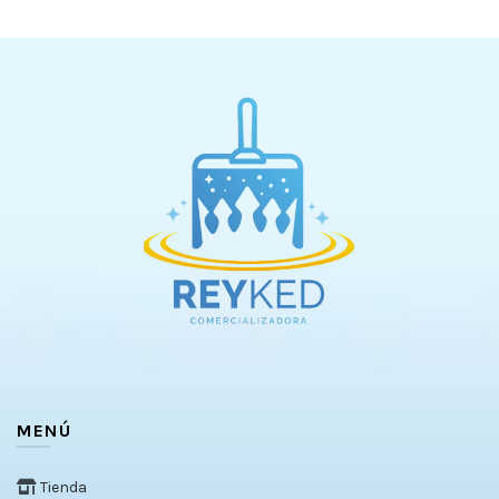
MENÚ
Tienda