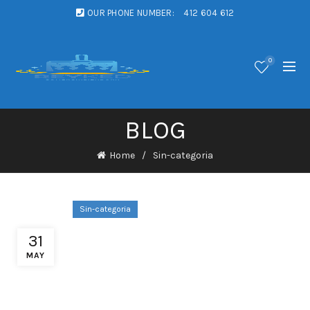
OUR PHONE NUMBER:
412 604 612
0
BLOG
Home
Sin-categoria
Sin-categoria
Cons Van Veroordelen
31
Paardenpoep Casino
MAY
Aanmoediging Turbowinz
Casino — BE Claim Free