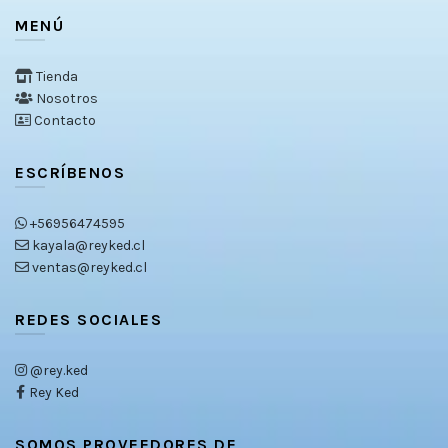
MENÚ
Tienda
Nosotros
Contacto
ESCRÍBENOS
+56956474595
kayala@reyked.cl
ventas@reyked.cl
REDES SOCIALES
@rey.ked
Rey Ked
SOMOS PROVEEDORES DE