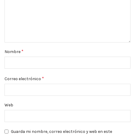
*
Nombre
*
Correo electrónico
Web
Guarda mi nombre, correo electrónico y web en este