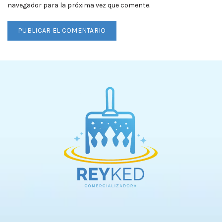
navegador para la próxima vez que comente.