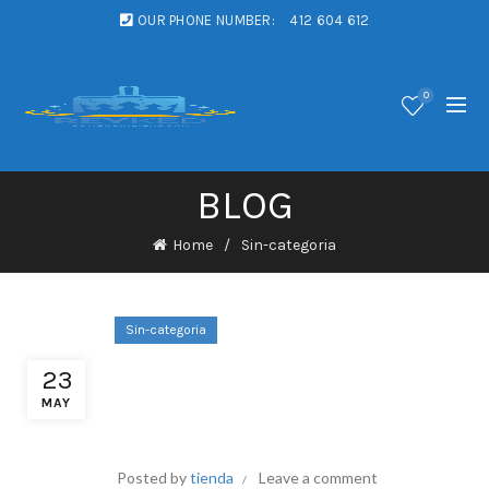
OUR PHONE NUMBER:
412 604 612
0
BLOG
Home
Sin-categoria
Sin-categoria
Cod Bonus Fără Depunere
23
La Cazinoul Winport SI Get
MAY
Started Beep Beep Casino
Posted by
tienda
Leave a comment