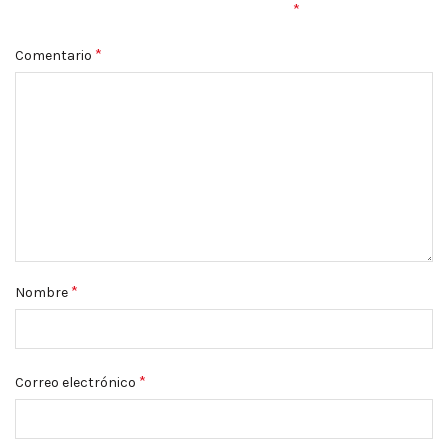
*
campos obligatorios están marcados con
*
Comentario
*
Nombre
*
Correo electrónico