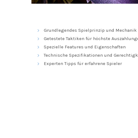
Inhaltsverzeichnis
Grundlegendes Spielprinzip und Mechanik
Getestete Taktiken für höchste Auszahlung
Spezielle Features und Eigenschaften
Technische Spezifikationen und Gerechtigk
Experten Tipps für erfahrene Spieler
Grundlegendes Spielkonzept u
Das Game kombiniert bewährte Elemente mit inno
beherztes Huhn, das eine riskante Straße passie
den Ausstieg zu finden, bevor das unausweichli
Das Spielgeschehen gründet auf einem Provably F
festgelegt, der vorab vor Spielbeginn festgelegt
verifizierter Standard in dieser modernen Gamin