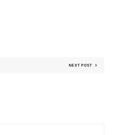
ombination aus Fertigkeit, Timing und Zufall
pricht. Mit den richtigen Techniken,
ährend umsichtiges Spielen stets höchste
NEXT POST