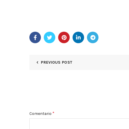
Dieses Game offeriert spannende Unterhaltung mi
kreiert ein einzigartiges Erlebnis, das gleicher
konsequentem Risikokontrolle und bodenständig
Priorität bewahrt.
PREVIOUS POST
DEJA UNA RESPUESTA
Tu dirección de correo electrónico no será publicada.
*
Comentario