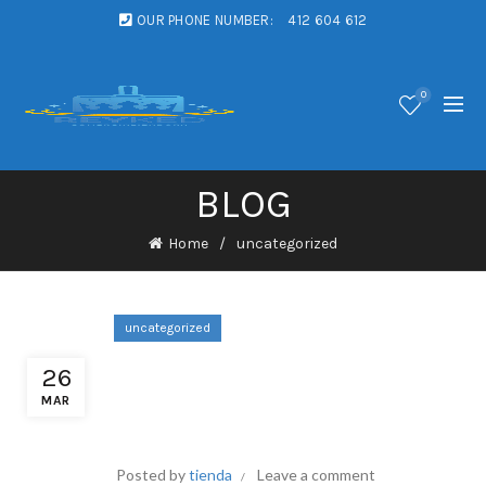
OUR PHONE NUMBER:
412 604 612
0
BLOG
Home
uncategorized
uncategorized
Chicken Road: A baromfik
26
világába vivő szerencsejáték
MAR
élmény
Posted by
tienda
Leave a comment