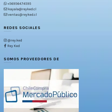
+56956474595
kayala@reyked.cl
ventas@reyked.cl
REDES SOCIALES
@rey.ked
Rey Ked
SOMOS PROVEEDORES DE