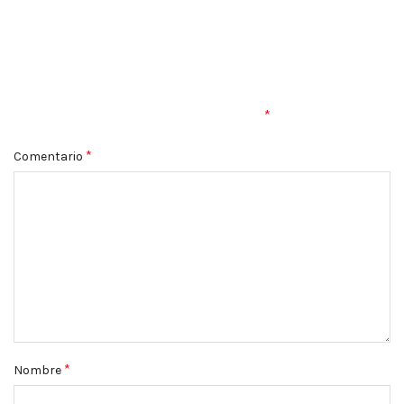
DEJA UNA RESPUESTA
Tu dirección de correo electrónico no será publicada.
Los
*
campos obligatorios están marcados con
*
Comentario
*
Nombre