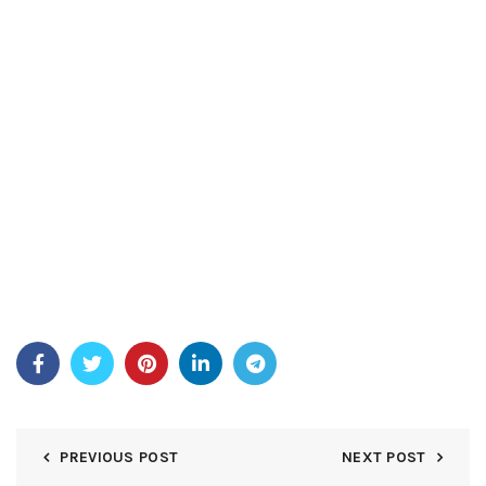
hanem a szabályozott bankroll kezelés és az emocionális
felügyelet. Alkalmazásunk világos normarendszere
valamint tisztességes RNG (Véletlen Number Generator)
struktúrája szavatolja, hogy összes résztvevő egyenlő
valószínűséggel induljon.
A mobilbarát verzió lehetővé nyújtja, hogy bármikor,
bárhová užd a játékélményt. Az auto mentés funkció
szavatolja, hogy megszakítás esetében is folytathasd ott,
amelynél abbahagytad. A új képi megjelenítés valamint a
permanens innovációk révén alkalmazásunk kedveltsége
folyamatos a casino fanatikusok körében
világviszonylatban.
PREVIOUS POST
NEXT POST