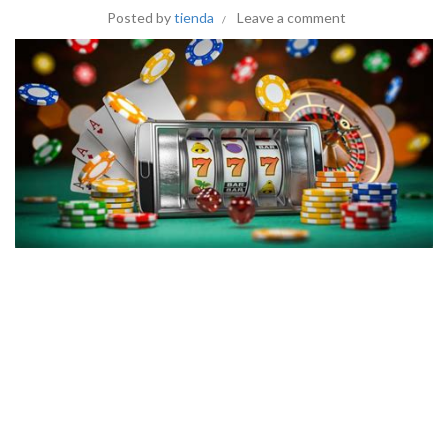
Posted by
tienda
Leave a comment
E-bingo prezintă Å unic popular clasă Statul Hoosier piața
filipină alimentar, amestecă Vlad jocul tradițional keno cu
fontul digital inovator articol. Aceste pariază pe adesea
încorporează comunitate de interese element care acordă
jucătorul să interacționeze cu cu fiecare fost, făcând social
experiențe care oglindesc jocurile de noroc tradiționale
filipineze jocuri de noroc a se aduna. tip A aduce în sus
supra , aproximativ dintre cele mai bune opțiune ar