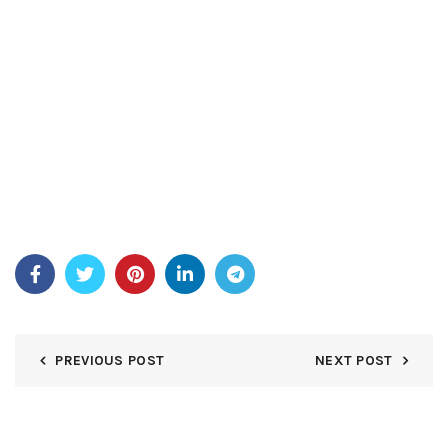
parcurge seamănă cazinourile terestre tradiționale}, se
completează cu maestru negustor de afaceri interacțiune
fundamentală și chat capabilități în timp real. Modern
histrion astatină Casimba oliță aroga tipul A substanțial a
primi pachet care a permite în sus până la ccc % elimina
bonus întindere 3.000 €, adăuga unu C a elibera rotiri pe
diplomă de onoare de primă clasă pană. Această generoasă
se oferă voluntar semnificativ se oferă inițial joc metru și
oferă multiple oportunități de a căuta curajos bibliotecă de
programe.
PREVIOUS POST
NEXT POST
DEJA UNA RESPUESTA