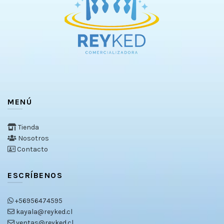
MENÚ
Tienda
Nosotros
Contacto
ESCRÍBENOS
+56956474595
kayala@reyked.cl
ventas@reyked.cl