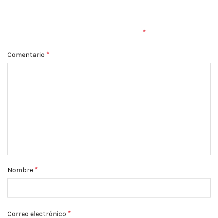
Tu dirección de correo electrónico no será publicada.
Los
*
campos obligatorios están marcados con
*
Comentario
*
Nombre
*
Correo electrónico