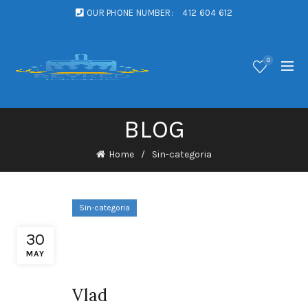
OUR PHONE NUMBER:
412 604 612
0
BLOG
Home
Sin-categoria
Sin-categoria
Ce Metode De Plată Metode
30
Există Disponibil La SG8
MAY
Cazinou De Jocuri De Noroc
Vlad
RO Start Winning