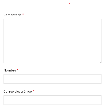
*
campos obligatorios están marcados con
*
Comentario
*
Nombre
*
Correo electrónico