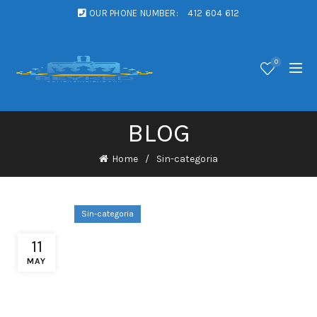
OUR PHONE NUMBER:
412 604 612
0
BLOG
Home
Sin-categoria
Sin-categoria
Ce Bineveniți Bonusuri
11
Exercițiu La 22WIN Cazinou
MAY
De Jocuri De Noroc Ofertă
Betmen _ România Play &