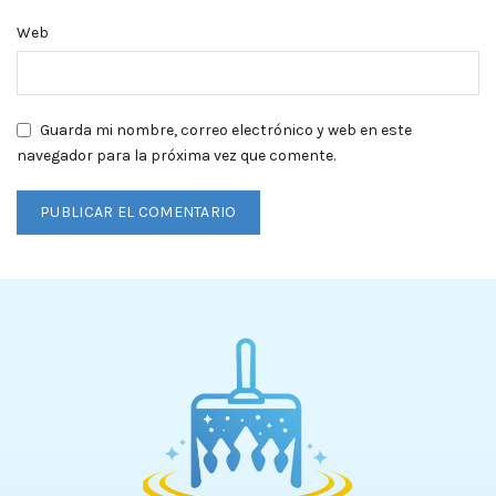
Web
Guarda mi nombre, correo electrónico y web en este
navegador para la próxima vez que comente.