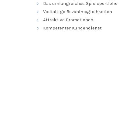
Das umfangreiches Spieleportfolio
Vielfältige Bezahlmöglichkeiten
Attraktive Promotionen
Kompetenter Kundendienst
Zulassung und Schutz bei Ca
Als ein etabliertes digitales Casino legen wir be
Befolgung globaler Glücksspielvorschriften. Die
Informationen und Finanzinformationen immer g
Wir hat sich der bewussten Spielpraxis gewidmet
Verlustgrenzen und die Möglichkeit zur vorüber
in der Spielvergnügen an oberster Stelle rangiert
Unser vielfältiges Spieleportfol
Das Zentrum dieser Plattform bildet eine eindr
das geeignete Gaming-Erlebnis. Von klassischen