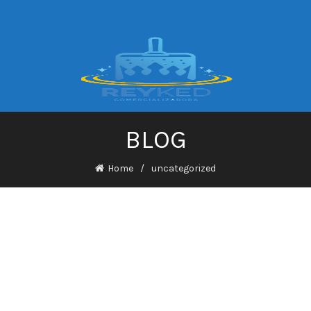
BLOG
Home
uncategorized
asino – Dein seriöser Begleit
piel