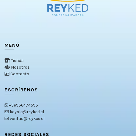
MENÚ
Tienda
Nosotros
Contacto
ESCRÍBENOS
+56956474595
kayala@reyked.cl
ventas@reyked.cl
REDES SOCIALES