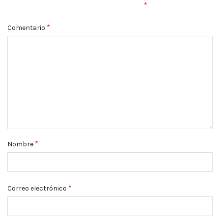
*
campos obligatorios están marcados con
*
Comentario
*
Nombre
*
Correo electrónico