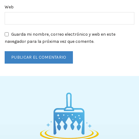
Web
Guarda mi nombre, correo electrónico y web en este
navegador para la próxima vez que comente.