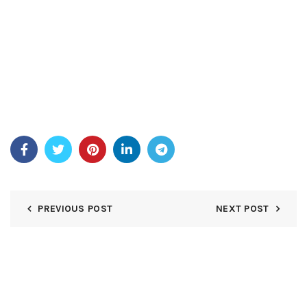
Spillbiblioteket vårt totale gjennomgår periodiske
revisjoner av uavhengige eksterne kontrolllaboratorier
hvilke sikrer at at samtlige alle spill totalt opererer med
fullstendig rettferdige og tilfeldige RNG-algoritmer
(Random Number Generator). Dette sikrer at at samtlige
resultatene er absolutt totalt randomiserte samt aldri kan
kan manipuleres av hverken casino eller individuelle
casinospillere.
PREVIOUS POST
NEXT POST
DEJA UNA RESPUESTA
Tu dirección de correo electrónico no será publicada.
Los