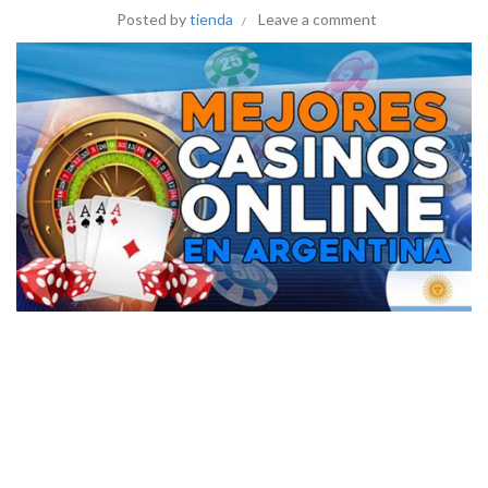
Posted by
tienda
Leave a comment
Conținutul promoțional Sunt gândite atrage în timp.
Alegerea cazinourilor de ruletă online de încredere este
esențial pentru șanse de câștig. Indiferent de operator,
citiți cu atenție condițiile înainte de a le revendica să
extrageți valoarea completă. Consultați ghizi de încredere
pentru a verifica reputația înainte de a vă înscrie .