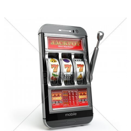
Totuși, părtinirea trebuie evitată. Pare simplu: introduceți
datele și gata.