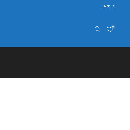
CARRITO
0
asino NL Get Bonus