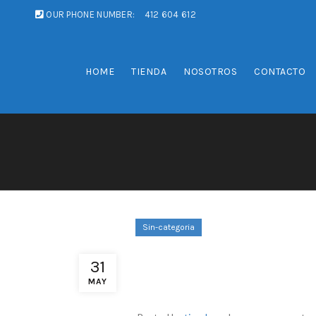
OUR PHONE NUMBER:
412 604 612
HOME
TIENDA
NOSOTROS
CONTACTO
Sin-categoria
Bewaarplaats En
31
Now
MAY