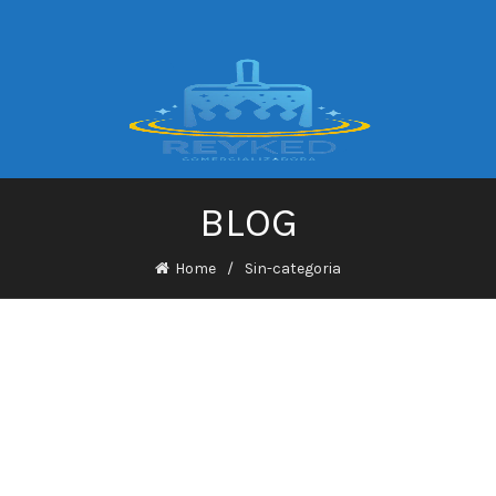
BLOG
Home
Sin-categoria
 Masturbatie Keuze Winbet C