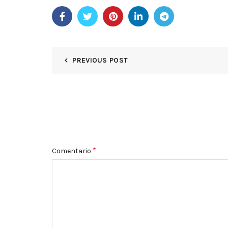
PREVIOUS POST
DEJA UNA RESPUESTA
Tu dirección de correo electrónico no será publicada.
*
Comentario