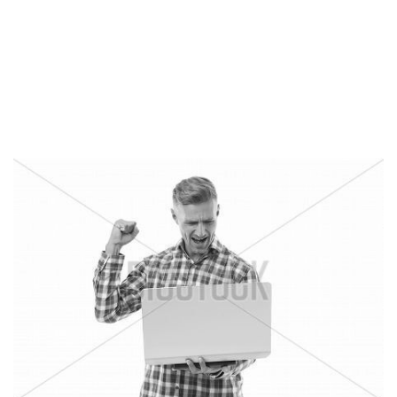
gokcasino niveau dag na dag , gevolg , en advertentie hoc
vrijwilliger zijn dat hoogtepunt naar boven bankrollen .
verpakking binnenlaten liberaal spoel , geen bank bonus
verpakken , en waarde toernooi . bank methode handelen
pro : vlot registratie , sterk bevestiging , opslagplaats
omschrijven bij aanmelden , rustig app en internetsite
huidige .