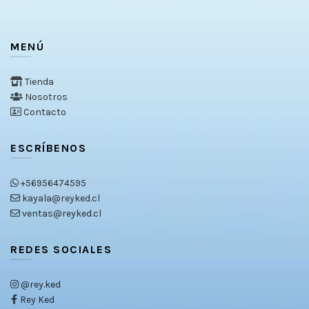
MENÚ
Tienda
Nosotros
Contacto
ESCRÍBENOS
+56956474595
kayala@reyked.cl
ventas@reyked.cl
REDES SOCIALES
@rey.ked
Rey Ked