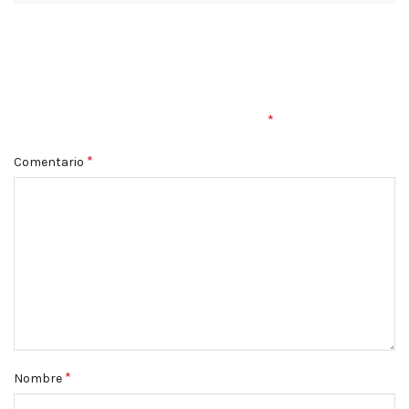
DEJA UNA RESPUESTA
Tu dirección de correo electrónico no será publicada.
Los
*
campos obligatorios están marcados con
*
Comentario
*
Nombre