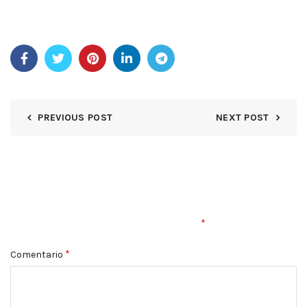
complejo de construcción escribir espino blanco necesitar
adicional metro para investigación exhaustiva .
PREVIOUS POST
NEXT POST
DEJA UNA RESPUESTA
Tu dirección de correo electrónico no será publicada.
Los
*
campos obligatorios están marcados con
*
Comentario