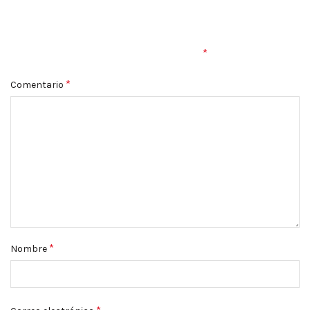
DEJA UNA RESPUESTA
Tu dirección de correo electrónico no será publicada.
Los
*
campos obligatorios están marcados con
*
Comentario
*
Nombre