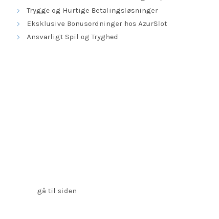
Trygge og Hurtige Betalingsløsninger
Eksklusive Bonusordninger hos AzurSlot
Ansvarligt Spil og Tryghed
Vores samlede Omfattende Udvalg af
Spilleautomater
På AzurSlot har vi indsamlet over 2.500 diverse spil fra
verdens bedste leverandører. Vores platform drives af
avanceret software fra NetEnt, Microgaming, Play’n GO og
Pragmatic Play, hvilket sikrer premium grafik og
gameplay. Vi opdaterer løbende vores samling med nye
releases hver uge, så du altid finder friske muligheder for
entertainment.
Slots på
gå til siden
spænder fra klassiske frugtmaskiner
til moderne videoslots med progressive jackpots. Vores
mest populære kategorier inkluderer megaways-slots, som