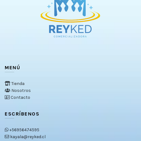
MENÚ
Tienda
Nosotros
Contacto
ESCRÍBENOS
+56956474595
kayala@reyked.cl