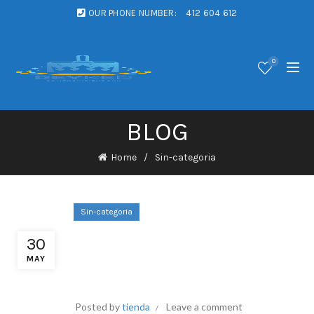
OUR PHONE NUMBER:
412 604 612
0
BLOG
Home
Sin-categoria
Sin-categoria
Automaty Z ArkádRoztočte
30
Vincenti Oggi . Evropa Play
MAY
Now Spinit
Posted by
tienda
Leave a comment