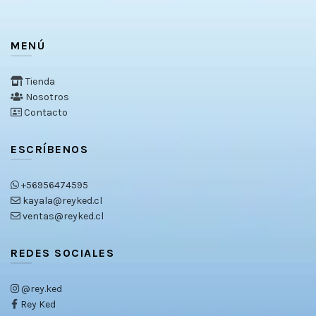
MENÚ
Tienda
Nosotros
Contacto
ESCRÍBENOS
+56956474595
kayala@reyked.cl
ventas@reyked.cl
REDES SOCIALES
@rey.ked
Rey Ked