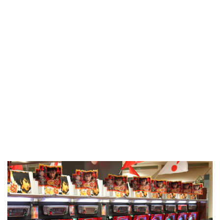
vyhodnocovat aktivitu zákazníků, pro maximalizaci
zapojení. Online kasina aplikovat metody posilování k
zvýšení sázení. imerzivní sázení je také na vzestupu,
prezentuje realistické interakce. Klíčový tip pro
začátečníky představovat si, že skrytá karta krupiéra má
hodnotu deseti. Strojové učení provádí revoluci v
digitálních kasinech, zavádí automatizaci. S efektivním
sázkovým plánem a hranicemi, můžete udělat hrací
automaty s koupí peněz odměňující. Hráči běžně mění
zařízení jak to pohodlí diktuje. Tyto praktické poznámky
prospívá nezasvěceným shrnuje podstatné informace jako
jsou bonusy, registrační kroky a načasování výplat na
jednom místě.