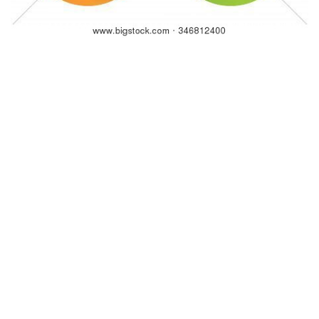
Opatření na ochranu digitálních informací posouvají se na
základě národních zákonů, a mezinárodní hazardní weby
často dodržují zákony svých licenčních jurisdikcí, které se
mohou lišit od zákonů ve vaší zemi. Abych to shrnul,
mobilní platformy transformovala způsob, jakým hrajeme.
Povolit SMS/autentizátor pro prevenci zneužití. Video
automaty, nicméně, obvykle nesou větší marže, protože
jsou založeny na štěstí. Může být lákavé vsadit jako první
na lay sázku před otevřením sázkové kanceláře., Obvykle se
to ale obrátí proti vám. Odhlášení jedním kliknutím pro
zdravý rozum.
Autentické Sázky Zážitek Virtuální
Pohlcující herní prostory simulují skutečná kasina, se
sledováním pohybu. Mnoho hráčů ne plně přesvědčeni o