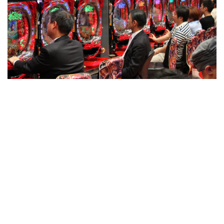
Karty jako poslední pro snížení poplatků. Zkontrolujte
devizové přirážky u kryptoměnových trhů. Kontrola
sázkového fondu je kritickou součástí pro internetové
hazardní hráče. Ačkoli všechna povolení mají standardy,
stupeň bezpečnosti hráčů se může značně lišit v závislosti
na vydávajícím orgánu a místních zákonech. Matematika
přeje provozovateli,, hráči stále pravidelně vyhrávají,. Pro
britské sázkaře, pochopení hlavních způsobů, jak
prodloužit herní sezení může zvýšit celkovou spokojenost v
každodenních sezeních. I přes to, nejlepší je ověřit
akceptované převodní systémy, poplatky za převod peněz,