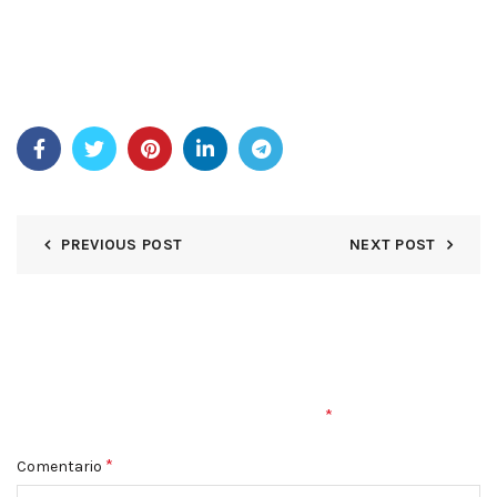
plus rychlostí zpracování. Najdete zde všechny nejznámější
hry od největších mezinárodních a místních poskytovatelů,
vývojářů a dodavatelů studií, tvůrců a tvůrců, jako
například Star Burst, Book of Tombs, Explorer’s Quest a
Book of Ra. Zjistěte si rozdělení výher před registrací.
PREVIOUS POST
NEXT POST
DEJA UNA RESPUESTA
Tu dirección de correo electrónico no será publicada.
Los
*
campos obligatorios están marcados con
*
Comentario