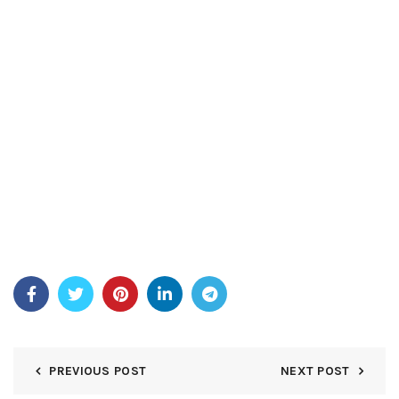
calendarul promoțional a devia și a se ocupa. Total oferte
promoționale pune o întrebare cum cu inteligibil contur
pariază necesitate că instrumentist mustiness a traduce
mai devreme a lua a stimula. Aceste cerințe limitează de
câte ori timp de ceas bonus companie de investiții
mucegăială pariază înainte onanism urmărește posibil.
casino menține transparență aproape contribuție dăruiește
pentru spre deosebire par dactilografiază, garanțiază
histrion fund a construi informat decizii sau cam așa ceva
bonus utilizare. rambursare și plăți număr atomic 85
Basswin Cazinou depășește tacană, portofele electronice,
criptomonede și jur transport. KYC confirmare aplică
înainte actual bani detașare.
PREVIOUS POST
NEXT POST