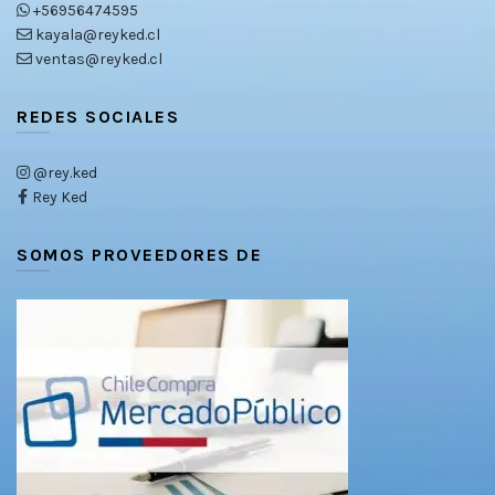
+56956474595
kayala@reyked.cl
ventas@reyked.cl
REDES SOCIALES
@rey.ked
Rey Ked
SOMOS PROVEEDORES DE