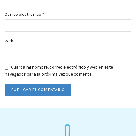
*
Correo electrónico
Web
Guarda mi nombre, correo electrónico y web en este
navegador para la próxima vez que comente.