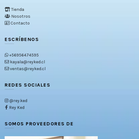
Tienda
Nosotros
Contacto
ESCRÍBENOS
+56956474595
kayala@reyked.cl
ventas@reyked.cl
REDES SOCIALES
@rey.ked
Rey Ked
SOMOS PROVEEDORES DE